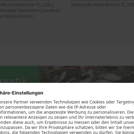
ite: Innendrücker D_1102 |
Innenseite: Innendrücker D_10
bündige Glasleisten | verdeckt
de Haustürbänder
haustür
n? Und was
serem
elles