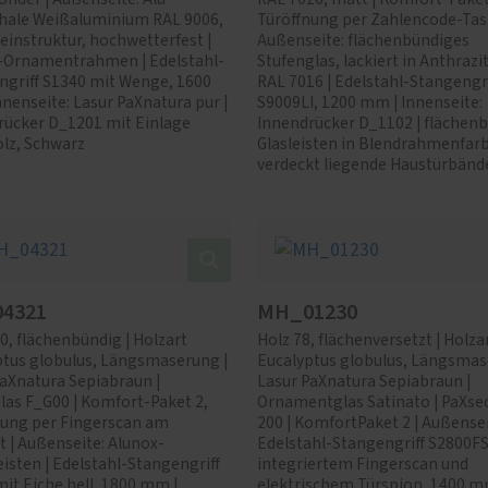
hale Weißaluminium RAL 9006,
Türöffnung per Zahlencode-Tast
einstruktur, hochwetterfest |
Außenseite: flächenbündiges
-Ornamentrahmen | Edelstahl-
Stufenglas, lackiert in Anthrazi
ngriff S1340 mit Wenge, 1600
RAL 7016 | Edelstahl-Stangengri
nenseite: Lasur PaXnatura pur |
S9009LI, 1200 mm | Innenseite:
rücker D_1201 mit Einlage
Innendrücker D_1102 | flächen
lz, Schwarz
Glasleisten in Blendrahmenfarb
verdeckt liegende Haustürbänd
4321
MH_01230
0, flächenbündig | Holzart
Holz 78, flächenversetzt | Holza
ptus globulus, Längsmaserung |
Eucalyptus globulus, Längsmas
aXnatura Sepiabraun |
Lasur PaXnatura Sepiabraun |
las F_G00 | Komfort-Paket 2,
Ornamentglas Satinato | PaXse
nung per Fingerscan am
200 | KomfortPaket 2 | Außensei
t | Außenseite: Alunox-
Edelstahl-Stangengriff S2800F
isten | Edelstahl-Stangengriff
integriertem Fingerscan und
it Eiche hell, 1800 mm |
elektrischem Türspion, 1400 m