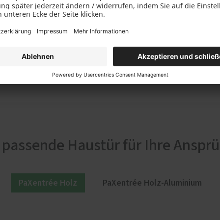
 passende Haustür für Ihre Anspr
PaXentrée Holz
PaXentrée Holz-Aluminium