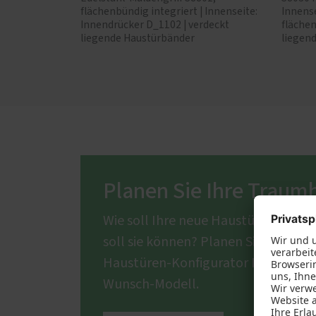
flächenbündig integriert | Innenseite:
Innense
Innendrücker D_1102 | verdeckt
flächen
liegende Haustürbänder
liegen
Planen Sie Ihre Traum
Wie soll Ihre neue Haustür aussehe
soll sie können? Planen Sie mit un
Haustüren-Konfigurator Ihr individu
Wunsch-Modell.