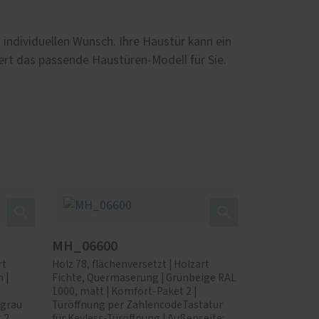
individuellen Wunsch. Ihre Haustür kann ein
iert das passende Haustüren-Modell für Sie.
MH_06600
rt
Holz 78, flächenversetzt | Holzart
 |
Fichte, Quermaserung | Grünbeige RAL
1000, matt | Komfort-Paket 2 |
tgrau
Türöffnung per ZahlencodeTastatur
 2,
für Keyless-Türöffnung | Außenseite: