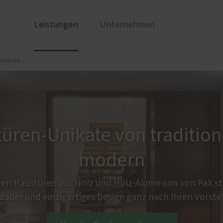
Leistungen
Unternehmen
stüren
ustüren
Nachhaltigkeit
PaX Balkon- & Terrassent
Warum 
nium
Balkontüren
und Holz-Aluminium
Hebe-Schiebe-Türen
stoff
Parallel-Schiebe-Kipp-Tür
üren-Unikate von traditione
u und Denkmal
Falt-Schiebe-Türen
nen
modern
ür planen
en Haustüren aus Holz und Holz-Aluminium von PaX ste
auer und einzigartiges Design ganz nach Ihren Vorste
türen
Service