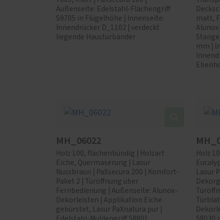
Außenseite: Edelstahl-Flächengriff
Decksc
S9705 in Flügelhöhe | Innenseite:
matt, F
Innendrücker D_1102 | verdeckt
Alunox
liegende Haustürbänder
Stange
mm | In
Innend
Ebenho
MH_06022
MH_0
Holz 100, flächenbündig | Holzart
Holz 10
Eiche, Quermaserung | Lasur
Eucaly
Nussbraun | PaXsecura 200 | Komfort-
Lasur P
Paket 2 | Türöffnung über
Dekorg
Fernbedienung | Außenseite: Alunox-
Türöff
Dekorleisten | Applikation Eiche
Türblat
gebürstet, Lasur PaXnatura pur |
Dekorle
Edelstahl-Muldengriff S8801,
S8030 m