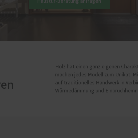
Haustür-Beratung anfragen
Schallschutz-Simulator
Förderung für Fenster un
Haustüren
Holz hat einen ganz eigenen Charak
machen jedes Modell zum Unikat. Mi
ren
auf traditionelles Handwerk in Ver
Wärmedämmung und Einbruchhemm