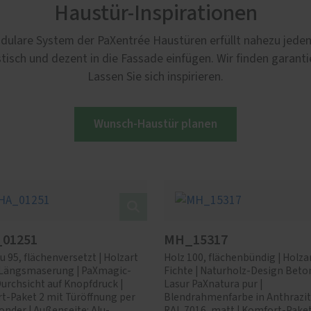
Haustür-Inspirationen
dulare System der PaXentrée Haustüren erfüllt nahezu jeden 
tisch und dezent in die Fassade einfügen. Wir finden garant
Lassen Sie sich inspirieren.
Wunsch-Haustür planen
01251
MH_15317
u 95, flächenversetzt | Holzart
Holz 100, flächenbündig | Holza
, Längsmaserung | PaXmagic-
Fichte | Naturholz-Design Beton
Durchsicht auf Knopfdruck |
Lasur PaXnatura pur |
t-Paket 2 mit Türöffnung per
Blendrahmenfarbe in Anthrazi
nder | Außenseite: Alu-
RAL 7016, matt | Komfort-Paket