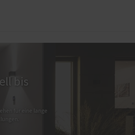
üren
PaX?
Sonnen- und Insektenschutz
Raffstoren von ROMA
Rollladen von ROMA
en
Textilscreens von ROMA
ll bis
Insektenschutz von PaX
hen für eine lange
llungen.