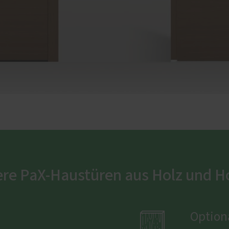
ere PaX-Haustüren aus Holz und 

Optiona