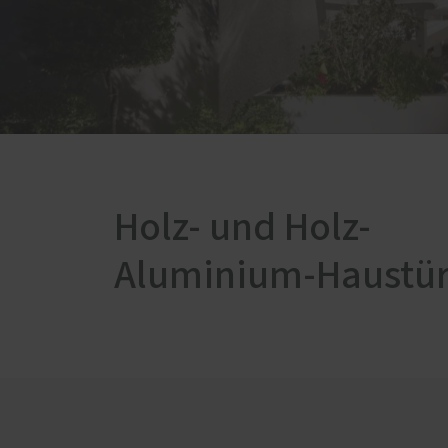
PaXsecura Sicherheitsfenster
Nachrüstung von Einbruchschutz
Nachrüstung mit Pilzkopf-
Verriegelungen
Nachrüstung mit ABUS
Holz- und Holz-
Aluminium-Haustü