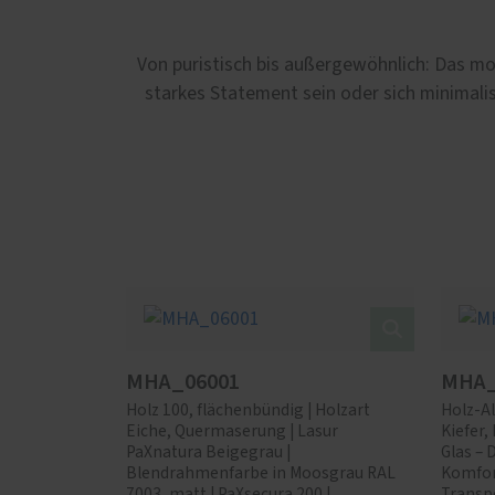
Von puristisch bis außergewöhnlich: Das mo
starkes Statement sein oder sich minimalis
MHA_06001
MHA_
Holz 100, flächenbündig | Holzart
Holz-Al
Eiche, Quermaserung | Lasur
Kiefer
PaXnatura Beigegrau |
Glas – 
Blendrahmenfarbe in Moosgrau RAL
Komfor
7003, matt | PaXsecura 200 |
Transpo