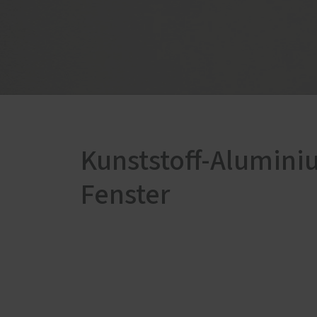
PaXsecura Sicherheitsfenster
Nachrüstung von Einbruchschutz
Nachrüstung mit Pilzkopf-
Verriegelungen
Nachrüstung mit ABUS
Kunststoff-Alumini
Fenster