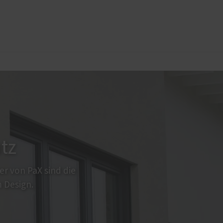
üren
PaX?
Sonnen- und Insektenschutz
Raffstoren von ROMA
Rollladen von ROMA
en
Textilscreens von ROMA
Insektenschutz von PaX
tz
r von PaX sind die
 Design.