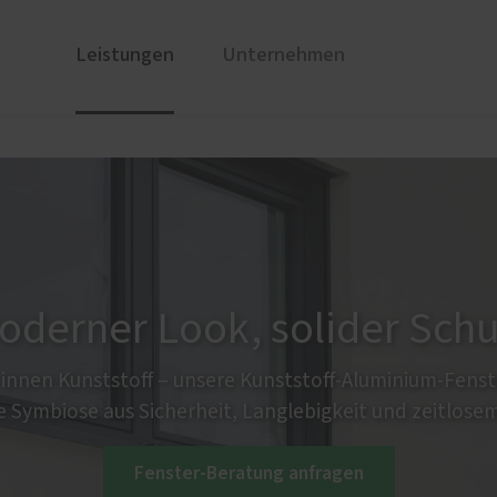
Leistungen
Unternehmen
ustüren
Nachhaltigkeit
PaX Balkon- & Terrassent
Warum 
nium
Balkontüren
und Holz-Aluminium
Hebe-Schiebe-Türen
stoff
Parallel-Schiebe-Kipp-Tür
u und Denkmal
Falt-Schiebe-Türen
oderner Look, solider Schu
nen
ür planen
innen Kunststoff – unsere Kunststoff-Aluminium-Fenste
e Symbiose aus Sicherheit, Langlebigkeit und zeitlosem
türen
Service
Fenster-Beratung anfragen