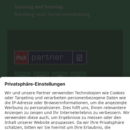
Samstag und Sonntag:
Beratung nach Terminvereinbarung








