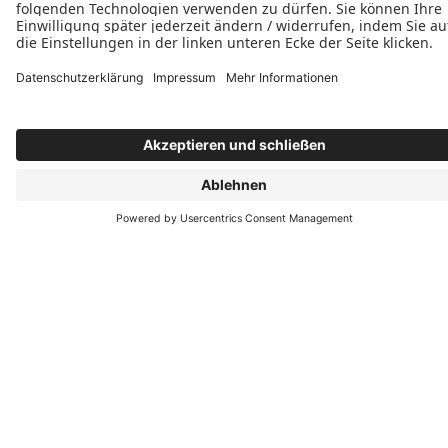
Samstag und Sonntag:
Beratung nach Terminvereinbarung








