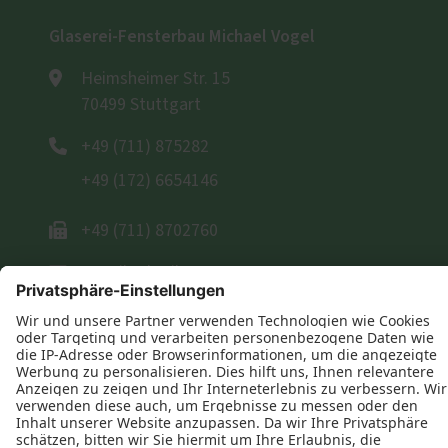
Glaserei-Fensterbau Michael Vogel
Heimsheimer Str. 15
70499 Stuttgart
+49 (711) 875282
+49 (172) 6654146
+49 (711) 8702760
E-Mail schreiben
Öffnungszeiten
Montag-Freitag:
07:00 - 12:00
13:00 - 18:00 Uhr