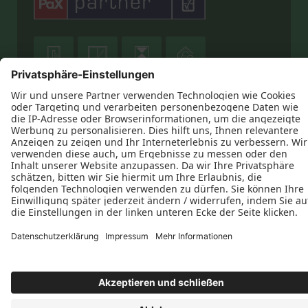









Datenschutz
Impressum
Kontakt
AGB
Glaserei-Fensterbau Michael Vogel © 2026