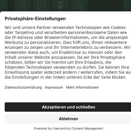









Datenschutz
Impressum
Kontakt
AGB
Glaserei-Fensterbau Michael Vogel © 2026