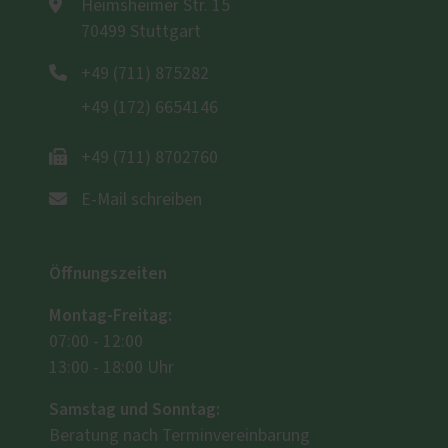
Akzeptieren
Heimsheimer Str. 15
70499 Stuttgart
powered by
Usercentrics Consent
Management Platform
+49 (711) 875282
+49 (172) 6654146
+49 (711) 8702760
E-Mail schreiben
Öffnungszeiten
Montag-Freitag:
07:00 - 12:00
13:00 - 18:00 Uhr
Samstag und Sonntag:
Beratung nach Terminvereinbarung