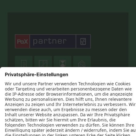








